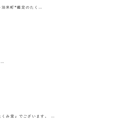
多治米町❝鑑定のたく…
や…
たくみ堂』でございます。 …