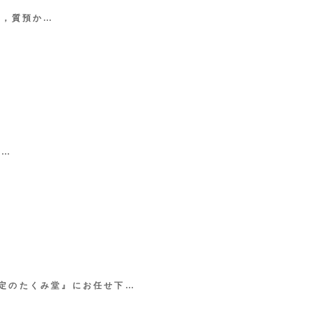
取，質預か…
な…
鑑定のたくみ堂』にお任せ下…