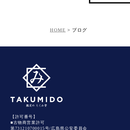
HOME
>
ブログ
【許可番号】
■古物商営業許可
第731210700015号/広島県公安委員会