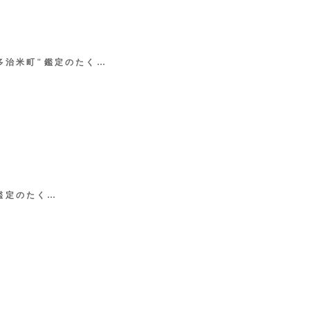
 多治米町"鑑定のたく…
鑑定のたく…